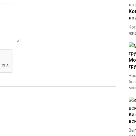
Ко
но
Ког
жив
Мо
гр
Нас
без
мож
Ка
вс
Вып