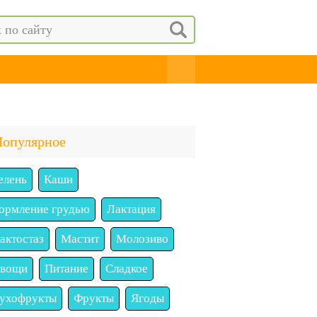
Популярное
елень
Каши
ормление грудью
Лактация
актостаз
Мастит
Молозиво
вощи
Питание
Сладкое
ухофрукты
Фрукты
Ягоды