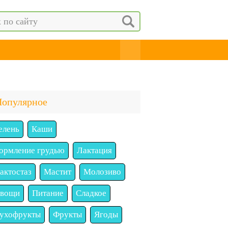
Популярное
елень
Каши
ормление грудью
Лактация
актостаз
Мастит
Молозиво
вощи
Питание
Сладкое
ухофрукты
Фрукты
Ягоды