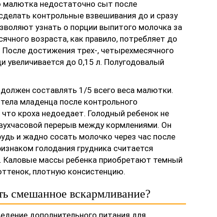
о малютка недостаточно сыт после
 сделать контрольные взвешивания до и сразу
озволяют узнать о порции выпитого молочка за
ячного возраста, как правило, потребляет до
. После достижения трех-, четырехмесячного
 увеличивается до 0,15 л. Полугодовалый
должен составлять 1/5 всего веса малютки.
тела младенца после контрольного
 что кроха недоедает. Голодный ребенок не
вухчасовой перерыв между кормлениями. Он
рудь и жадно сосать молочко через час после
ризнаком голодания грудника считается
й. Каловые массы ребенка приобретают темный
оттенок, плотную консистенцию.
ать смешанное вскармливание?
едение дополнительного питания для