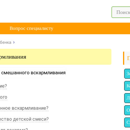
Вопрос специалисту
ебенка
армливания
З
К
ие?
ого
Л
анное вскармливание?
О
ество детской смеси?
С