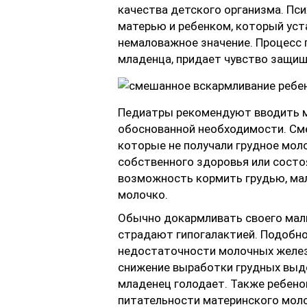
качества детского организма. Пс
матерью и ребенком, который уст
немаловажное значение. Процесс 
младенца, придает чувство защищ
Педиатры рекомендуют вводить м
обоснованной необходимости. Сме
которые не получали грудное моло
собственного здоровья или состоя
возможность кормить грудью, ма
молочко.
Обычно докармливать своего мал
страдают гипогалактией. Подобно
недостаточности молочных желез
снижение выработки грудных выде
младенец голодает. Также ребено
питательности материнского моло