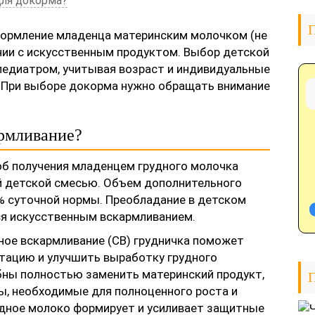
для докорма?
П
кормление младенца материнским молочком (не
тании с искусственным продуктом. Выбор детской
педиатром, учитывая возраст и индивидуальные
. При выборе докорма нужно обращать внимание
армливание?
об получения младенцем грудного молочка
й детской смесью. Объем дополнительного
% суточной нормы. Преобладание в детском
ся искусственным вскармливанием.
ое вскармливание (СВ) грудничка поможет
тацию и улучшить выработку грудного
бны полностью заменить материнский продукт,
П
, необходимые для полноценного роста и
удное молоко формирует и усиливает защитные