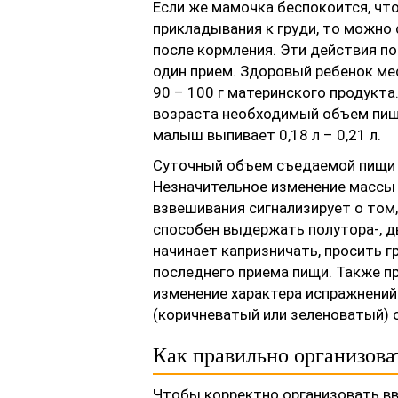
Если же мамочка беспокоится, чт
прикладывания к груди, то можно
после кормления. Эти действия п
один прием. Здоровый ребенок мес
90 – 100 г материнского продукта
возраста необходимый объем пищи
малыш выпивает 0,18 л – 0,21 л.
Суточный объем съедаемой пищи 
Незначительное изменение массы 
взвешивания сигнализирует о том,
способен выдержать полутора-, д
начинает капризничать, просить г
последнего приема пищи. Также п
изменение характера испражнени
(коричневатый или зеленоватый) 
Как правильно организов
Чтобы корректно организовать вв