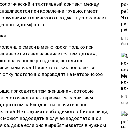
ихологический и тактильный контакт между
анавливается при кормлении грудью, имеет
получения материнского продукта успокаивает
Чт
ре
енности, комфорта.
ре
В 1
быт
олочные смеси в меню крохи только при
шанное питание назначается тем деткам,
ко сразу после рождения, исходя из
ния мамочки. После того, как появляется
лютку постепенно переводят на материнское
Ме
ис
вс
ыша приходится тем женщинам, которые
К 8
е состояние характеризуется развитием
опр
, при этом наблюдается значительное
лений. Не получая необходимого объема пищи,
к может недоедать в случае недостаточной
чка, даже если оно вырабатывается в нужном
Из