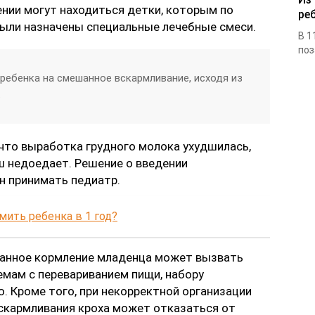
нии могут находиться детки, которым по
ре
ыли назначены специальные лечебные смеси.
В 1
поз
ребенка на смешанное вскармливание, исходя из
.
что выработка грудного молока ухудшилась,
ш недоедает. Решение о введении
н принимать педиатр.
ить ребенка в 1 год?
анное кормление младенца может вызвать
емам с перевариванием пищи, набору
. Кроме того, при некорректной организации
скармливания кроха может отказаться от