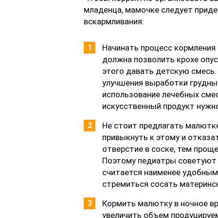
младенца, мамочке следует прид
вскармливания:
Начинать процесс кормления
должна позволить крохе опу
этого давать детскую смесь
улучшения выработки грудны
использование лечебных смес
искусственный продукт нужно
Не стоит предлагать малютке
привыкнуть к этому и отказа
отверстие в соске, тем прощ
Поэтому педиатры советуют 
считается наименее удобным 
стремиться сосать материнск
Кормить малютку в ночное вр
увеличить объем продуцируе