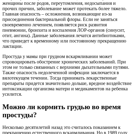
женщины после родов, переутомления, недосыпания и
прочих причин, заболевание может протекать более тяжело.
Главная опасность – осложнения, возникающие из-за
присоединения бактериальной флоры. Если не заняться
своевременно лечением, появляется риск развития
пневмонии, бронхита и воспаления ЛОР-органов (синусит,
отит, ангина). Данные заболевания лечатся антибиотиками,
что приведет к временному или постоянному прекращению
лактации.
Простуда у мамы при грудном вскармливании может
спровоцировать обострение хронических заболеваний. При
этом не только связанных с верхними дыхательными путями.
Также опасность недолеченной инфекции заключается в
вялотекущем течении. Тогда принимать лекарственные
препараты придется значительно дольше, вредное воздействие
интоксикации организма матери и медикаментов на ребенка
усилится.
Можно ли кормить грудью во время
простуды?
Несколько десятилетий назад это считалось показанием к
прекращению естественного вскармливания. Но в 1989 году