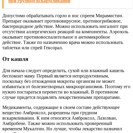
при грудном вскармливании
Допустимо обрабатывать горло и нос спреем Мирамистин.
Препарат оказывает противовирусное, противогрибковое,
бактерицидное действие. Можно использовать ингалипт при
отсутствии аллергических реакций на компоненты. Аэрозоль
оказывает противовоспалительное и антимикробное
действие. Также по назначению врача можно использовать
таблетки или спрей Гексорал.
От кашля
Для начала следует определить, сухой или влажный кашель
беспокоит маму. Первый является непродуктивным,
поскольку без отхождения мокроты организм не может
избавиться от болезнетворных микроорганизмов. Поэтому его
нужно постараться перевести во влажный. В противном
случае придется подавлять лекарственными препаратами.
Медикаменты, содержащие в своем составе действующее
вещество Амброксол, разрешены при грудном
вскармливании. К ним относятся Амброксол, Лазолван,
Амбробене. Также можно использовать проверенный
временем Мукалтин. Но лучше, чтобы лекарство назначил