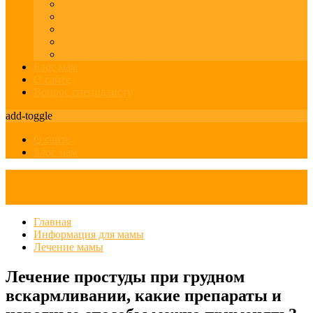
Лечение ребенка
Питание ребенка
Прикорм грудничка
Рекомендации
Общая информация
Блог мам
О сайте
Вопрос специалисту
add-toggle
О сайте
Блог мам
Главная
Информация для мамы
Лечение мамы
Лечение простуды при грудном
вскармливании, какие препараты и