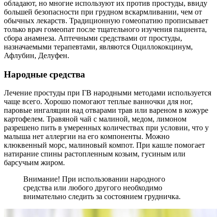
обладают, но многие используют их против простуды, ввиду
большей безопасности при грудном вскармливании, чем от
обычных лекарств. Традиционную гомеопатию прописывает
только врач гомеопат после тщательного изучения пациента,
сбора анамнеза. Аптечными средствами от простуды,
назначаемыми терапевтами, являются Оциллококцинум,
Афлубин, Делуфен.
Народные средства
Лечение простуды при ГВ народными методами используется
чаще всего. Хорошо помогают теплые ванночки для ног,
паровые ингаляции над отварами трав или вареном в кожуре
картофелем. Травяной чай с малиной, медом, лимоном
разрешено пить в умеренных количествах при условии, что у
малыша нет аллергии на его компоненты. Можно
клюквенный морс, малиновый компот. При кашле помогает
натирание спины растопленным козьим, гусиным или
барсучьим жиром.
Внимание! При использовании народного
средства или любого другого необходимо
внимательно следить за состоянием грудничка.