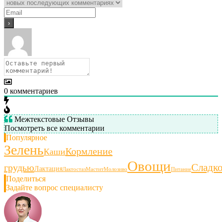
0
комментариев
Межтекстовые Отзывы
Посмотреть все комментарии
Популярное
Зелень
Кормление
Каши
Овощи
Сладк
грудью
Лактация
Лактостаз
Мастит
Молозиво
Питание
Поделиться
Задайте вопрос специалисту